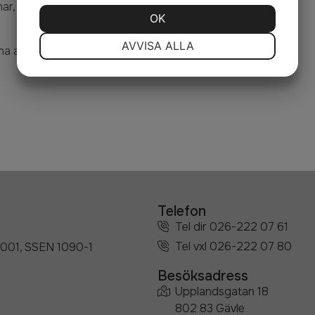
nar, anpassar oss och levererar
JA
NEJ
OK
JA
NEJ
NÖDVÄNDIG
INSTÄLLNINGAR
AVVISA ALLA
a att ta fram rätt lösning.
JA
NEJ
JA
NEJ
MARKNADSFÖRING
STATISTIK
Telefon
Tel dir 026-222 07 61
Tel vxl 026-222 07 80
45001, SSEN 1090-1
Besöksadress
Upplandsgatan 18
802 83 Gävle