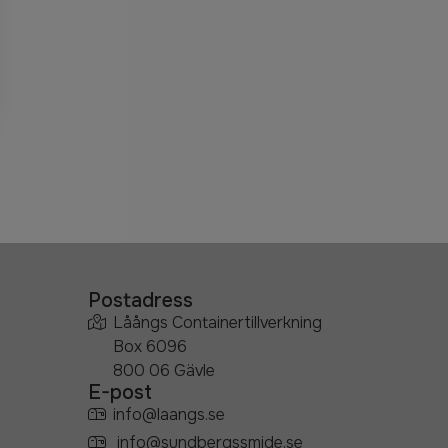
Postadress
Låångs Containertillverkning
Box 6096
800 06 Gävle
E-post
info@laangs.se
info@sundbergssmide.se