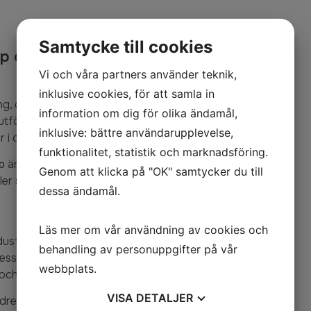
Samtycke till cookies
p och kvalitet
Vi och våra partners använder teknik,
inklusive cookies, för att samla in
ning, ombyggnation och
information om dig för olika ändamål,
utförs i vår egen verkstad i
inklusive: bättre användarupplevelse,
r i centrum.
funktionalitet, statistik och marknadsföring.
ap
är det få utmaningar vi inte
Genom att klicka på "OK" samtycker du till
ller specialanpassningar,
dessa ändamål.
Läs mer om vår användning av cookies och
ustrier i många år och
behandling av personuppgifter på vår
sser. Det ger kontinuitet, hög
webbplats.
och yrkesstolthet.
VISA
DETALJER
drelationer har vi byggt ett