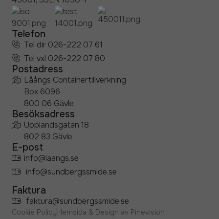
Telefon
Tel dir 026-222 07 61
Tel vxl 026-222 07 80
Postadress
Låångs Containertillverkning
Box 6096
800 06 Gävle
Besöksadress
Upplandsgatan 18
802 83 Gävle
E-post
info@laangs.se
info@sundbergssmide.se
Faktura
faktura@sundbergssmide.se
Cookie Policy
Hemsida & Design av Pinevision