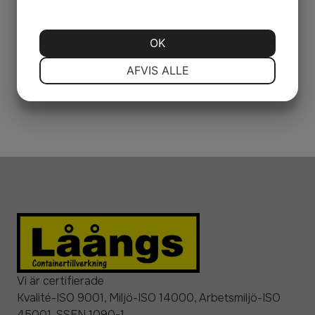
OK
NØDVENDIGE
PRÆFERENCER
AFVIS ALLE
MARKETING
STATISTIK
Vi är certifierade
Kvalité-ISO 9001, Miljö-ISO 14000, Arbetsmiljö-ISO
45001, SSEN 1090-1