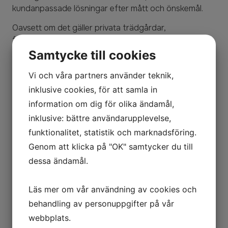
kundanpassade lösningar efter mått och önskemål.
Oavsett om det gäller privata trädgårdar,
företagsmiljöer eller offentliga projekt strävar vi efter
att skapa produkter som kombinerar design, funktion
Samtycke till cookies
och kvalitet. Med noggrant hantverk och känsla för
Vi och våra partners använder teknik,
detaljer levererar vi corténprodukter som åldras
vackert och håller i många år framöver.
inklusive cookies, för att samla in
information om dig för olika ändamål,
Exempel på produkter vi tillverkar:
inklusive: bättre användarupplevelse,
Blomkrukor –
stilrena planteringskärl som lyfter
funktionalitet, statistik och marknadsföring.
trädgårdar, innergårdar och offentliga miljöer
Genom att klicka på "OK" samtycker du till
Avgränsningar –
eleganta lösningar för att skapa
dessa ändamål.
struktur och tydliga ytor i utemiljöer
Rabattkanter –
hållbara och snygga kanter som
Läs mer om vår användning av cookies och
håller rabatter och gångar prydliga
behandling av personuppgifter på vår
Kontakta oss gärna för offert eller vidare information.
webbplats.