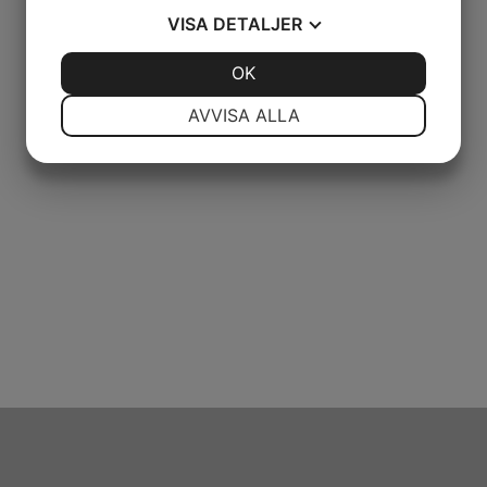
VISA
DETALJER
Kontakta oss
JA
NEJ
OK
JA
NEJ
NÖDVÄNDIG
INSTÄLLNINGAR
AVVISA ALLA
JA
NEJ
JA
NEJ
MARKNADSFÖRING
STATISTIK