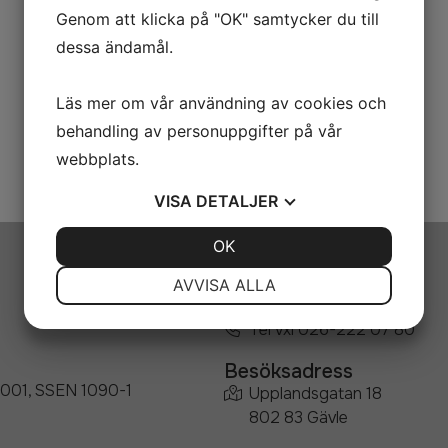
Genom att klicka på "OK" samtycker du till
dessa ändamål.
Läs mer om vår användning av cookies och
behandling av personuppgifter på vår
webbplats.
VISA
DETALJER
JA
NEJ
OK
JA
NEJ
Telefon
NÖDVÄNDIG
INSTÄLLNINGAR
AVVISA ALLA
Tel dir 026-222 07 61
JA
NEJ
JA
NEJ
Tel vxl 026-222 07 80
MARKNADSFÖRING
STATISTIK
Besöksadress
45001, SSEN 1090-1
Upplandsgatan 18
802 83 Gävle