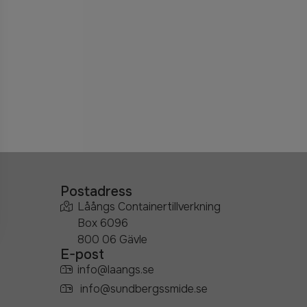
Postadress
Låångs Containertillverkning
Box 6096
800 06 Gävle
E-post
info@laangs.se
info@sundbergssmide.se