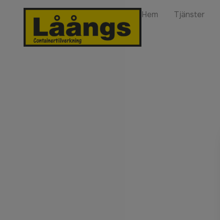
Hem
Tjänster
Sollefteå km