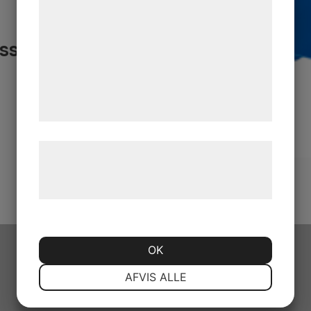
kan blive delt med annoncerings- og
analysepartnere, som kan kombinere dem
ss!
med data, du tidligere har givet dem eller
de har indsamlet gennem din brug af deres
tjenester. Ved at klikke på 'OK' giver du
samtykke til disse formål.
Læs mere om vores brug af cookies og
behandling af persondata på vores
hjemmeside.
OK
Telefon
NØDVENDIGE
PRÆFERENCER
AFVIS ALLE
Tel dir 026-222 07 61
Tel vxl 026-222 07 80