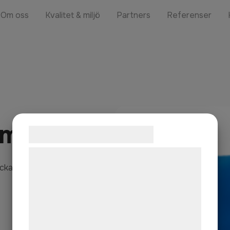
Om oss
Kvalitet & miljö
Partners
Referenser
 m3
Samtykke til cookies
Vi og vores samarbejdspartnere bruger
ka eller bakdörrar.
teknologier, herunder cookies, til at
indsamle oplysninger om dig til forskellige
formål, herunder: Tilpasning af annoncering,
bedre brugeroplevelse, funktionalitet,
statistik og marketing. Disse oplysninger