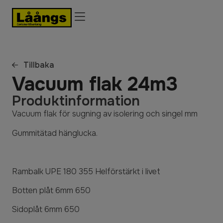
Kvalitet & miljö
Tillbaka
Vacuum flak 24m3
Produktinformation
Vacuum flak för sugning av isolering och singel mm
Gummitätad hänglucka.
Rambalk UPE 180 355 Helförstärkt i livet
Botten plåt 6mm 650
Sidoplåt 6mm 650