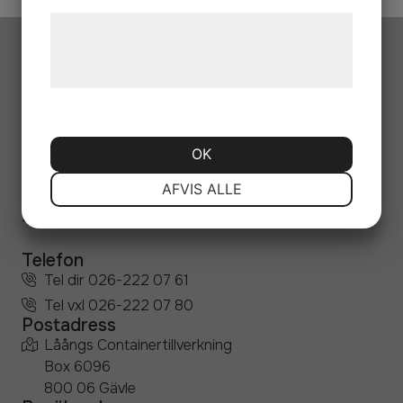
Læs mere om vores brug af cookies og
behandling af persondata på vores
hjemmeside.
OK
Vi är certifierade
NØDVENDIGE
PRÆFERENCER
AFVIS ALLE
Kvalité-ISO 9001, Miljö-ISO 14000, Arbetsmiljö-ISO
45001, SSEN 1090-1
MARKETING
STATISTIK
Telefon
Tel dir 026-222 07 61
Tel vxl 026-222 07 80
Postadress
Låångs Containertillverkning
Box 6096
800 06 Gävle