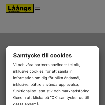
Kvalitet & miljö
Dörrgångjärn
Samtycke till cookies
Vi och våra partners använder teknik,
inklusive cookies, för att samla in
Vi är certifierade
information om dig för olika ändamål,
Kvalité-ISO 9001, Miljö-ISO 14000, Arbetsmiljö-ISO
inklusive: bättre användarupplevelse,
45001, SSEN 1090-1
funktionalitet, statistik och marknadsföring.
Genom att klicka på "OK" samtycker du till
dessa ändamål.