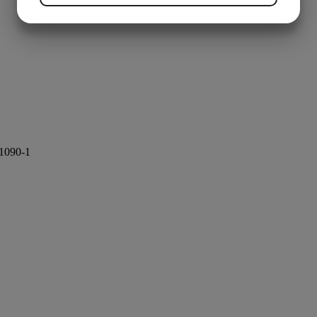
JA
NEJ
JA
NEJ
MARKNADSFÖRING
STATISTIK
 1090-1