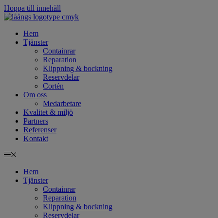
Hoppa till innehåll
Hem
Tjänster
Containrar
Reparation
Klippning & bockning
Reservdelar
Cortén
Om oss
Medarbetare
Kvalitet & miljö
Partners
Referenser
Kontakt
Hem
Tjänster
Containrar
Reparation
Klippning & bockning
Reservdelar